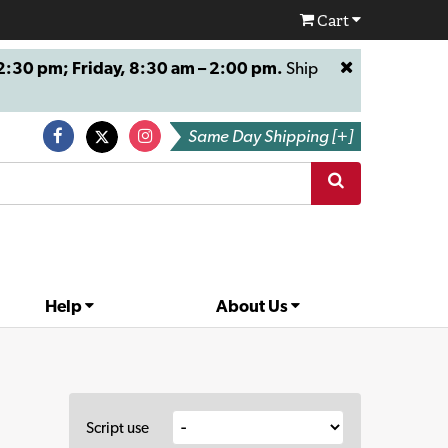
Cart
:30 pm; Friday, 8:30 am – 2:00 pm.
Ship
Same Day Shipping [+]
Help
About Us
Script use