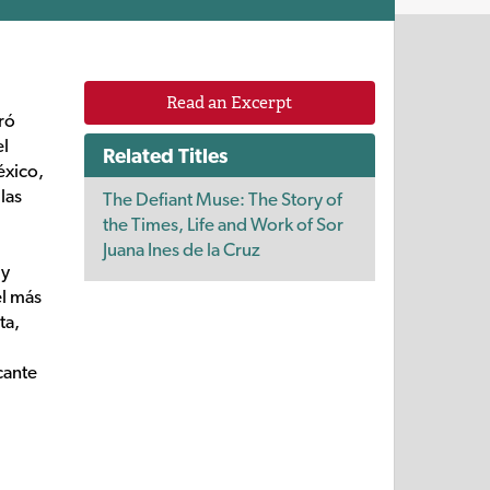
Read an Excerpt
ró
el
Related Titles
éxico,
las
The Defiant Muse: The Story of
the Times, Life and Work of Sor
Juana Ines de la Cruz
 y
el más
ta,
cante