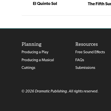
El Quinto Sol
The Fifth Su
Layla the Body Washer and Incident at Jerusalem
Planning
Resources
Producing a Play
Free Sound Effects
Producing a Musical
FAQs
Cuttings
Submissions
© 2026 Dramatic Publishing. All rights reserved.