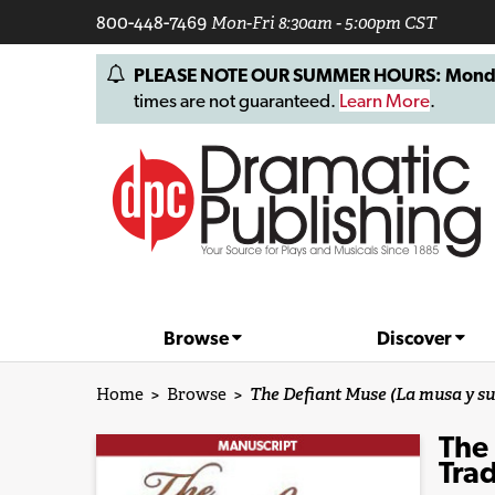
800-448-7469
Mon-Fri 8:30am - 5:00pm CST
PLEASE NOTE OUR SUMMER HOURS: Monday, 
times are not guaranteed.
Learn More
.
Browse
Discover
Home
>
Browse
>
The Defiant Muse (La musa y su 
The 
Trad