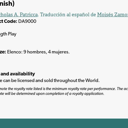
nish)
holas A. Patricca
. Traducción al español de
Moisés Zamo
ct Code:
DA9000
ngth Play
ize:
Elenco: 9 hombres, 4 mujeres.
 and availability
tle can be licensed and sold throughout the World.
note the royalty rate listed is the minimum royalty rate per performance. The ac
ate will be determined upon completion of a royalty application.