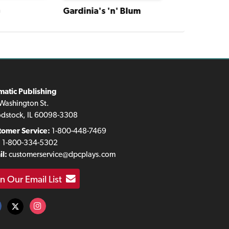
Oh, Holy All
n
Gardinia's 'n' Blum
matic Publishing
Washington St.
dstock, IL 60098-3308
tomer Service:
1-800-448-7469
:
1-800-334-5302
l:
customerservice@dpcplays.com
in Our Email List