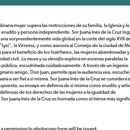
naria mujer supera las restricciones de su familia, la Iglesia y la
, erudito y persona independiente. Sor Juana Inés de la Cruz log
y una sorprendentemente vida global en la corte del siglo XVII d
ysi", la Virreina, y como asesora al Consejo de la ciudad de M
o para el beneficio de los huérfanos, las mujeres abandonadas y 
edad civil.
La musa y su desafío
explora en escenas paralelas la
a pública, escudriñada cuidadosamente. A través de un ingenio
aginario amigo, Don Juan, permite que la audiencia vea, escuche
ana a ser fiel a sí misma. Sor Juana Inés de la Cruz se considera 
espuesta
, su ensayo en defensa de sí misma como erudito y artis
defensas de los derechos de las mujeres a la igualdad de
 Sor Juana Inés de la Cruz es honrada como el héroe más signifi
g, a permission to photocopy form will be issued.