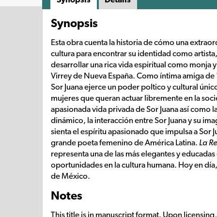
Synopsis
Esta obra cuenta la historia de cómo una extraordi
cultura para encontrar su identidad como artista
desarrollar una rica vida espiritual como monja 
Virrey de Nueva España. Como íntima amiga de "L
Sor Juana ejerce un poder poltico y cultural únic
mujeres que queran actuar libremente en la soci
apasionada vida privada de Sor Juana así como l
dinámico, la interacción entre Sor Juana y su im
sienta el espíritu apasionado que impulsa a Sor Ju
grande poeta femenino de América Latina.
La R
representa una de las más elegantes y educadas 
oportunidades en la cultura humana. Hoy en día,
de México.
Notes
This title is in manuscript format. Upon licensin