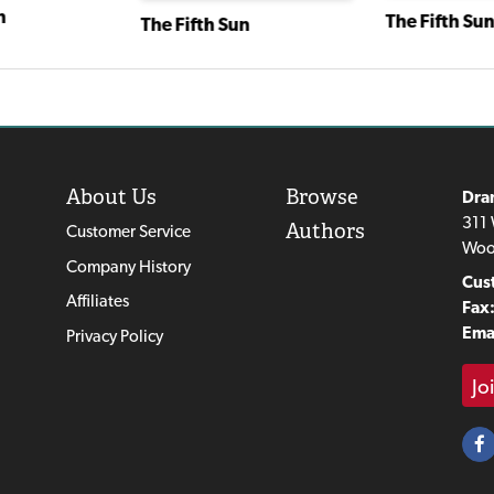
n
The Fifth Su
The Fifth Sun
About Us
Browse
Dra
311 
Authors
Customer Service
Woo
Company History
Cus
Affiliates
Fax
Emai
Privacy Policy
Jo