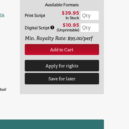
Available Formats
$39.95
ra
.
Print Script
In Stock
$10.95
Digital Script
(Unprintable)
Min. Royalty Rate: $95.00/perf
Add to Cart
Apply for rights
Save for later
tual