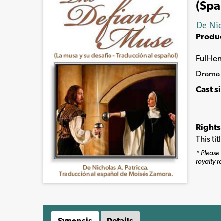
(Spa
De
Nic
Produ
Full-le
Drama
Cast s
Rights
This ti
* Please 
royalty r
Synopsis
Details